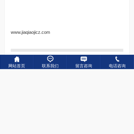
www.jiaqiaojicz.com
关键词：
架桥机厂家,架桥机销售,架桥机出租,架桥机
网站首页
联系我们
留言咨询
电话咨询
租赁
上一篇：
河北张家口龙门吊出租公司正规高品质
下一篇：
澳门大潭山工地20吨龙门吊
相关新闻