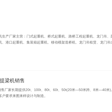
机生产厂家主营：门式起重机、桥式起重机、路桥工程起重机、龙门吊、
机、港口起重机、集装箱起重机、移动模架造桥机、龙门吊租赁、龙门吊
吨提梁机销售
售厂家长期提供20t、100t、80t、60t、50t(20米—50米跨、8米
客户要求来图来样设计与制造。