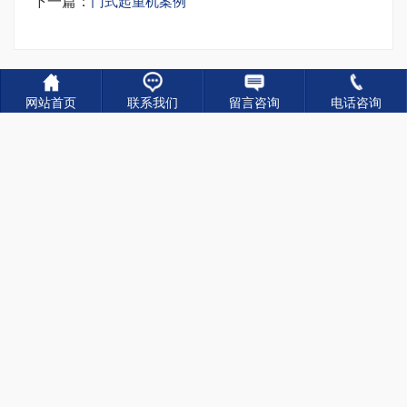
下一篇：
门式起重机案例
相关新闻
网站首页
联系我们
留言咨询
电话咨询
220吨架桥机 电机过热缺相的处理方法
2026-08-07
220吨架桥机过孔 和架梁作业区别
2026-08-07
大跨度提梁龙门吊 组装施工要点 200吨提梁机销售
2026-07-31
提梁龙门吊啃轨故障 排查与调整方法
2026-07-31
露天龙门吊长期停放 容易损坏的部件
2026-07-27
室外龙门吊滑触线防雨 完整解决方案
2026-07-27