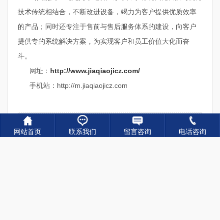
技术传统相结合，不断改进设备，竭力为客户提供优质效率
的产品；同时还专注于售前与售后服务体系的建设，向客户
提供专的系统解决方案，为实现客户和员工价值大化而奋
斗。
网址：
http://www.jiaqiaojicz.com/
手机站：http://m.jiaqiaojicz.com
网站首页
联系我们
留言咨询
电话咨询
关键词：
80吨龙门吊厂家,80吨龙门吊销售,80吨龙门
吊租赁
上一篇：
河北唐山渡槽架桥机厂家 模板和支架要求
下一篇：
内蒙古乌海80吨龙门吊厂家 路桥龙门吊的特点