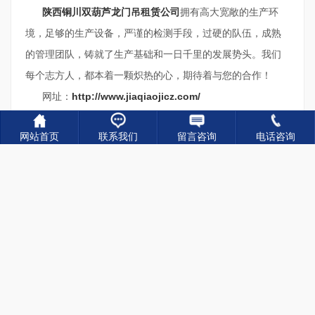
陕西铜川双葫芦龙门吊租赁公司
拥有高大宽敞的生产环
境，足够的生产设备，严谨的检测手段，过硬的队伍，成熟
的管理团队，铸就了生产基础和一日千里的发展势头。我们
每个志方人，都本着一颗炽热的心，期待着与您的合作！
网址：
http://www.jiaqiaojicz.com/
手机站：http://m.jiaqiaojicz.com
网站首页
联系我们
留言咨询
电话咨询
关键词：
双葫芦龙门吊厂家,双葫芦龙门吊生产,双葫芦
龙门吊销售
上一篇：
山东烟台深坑深井龙门吊厂家 桁架门式起重机安装方案
下一篇：
陕西延安双葫芦龙门吊的应用领域广泛