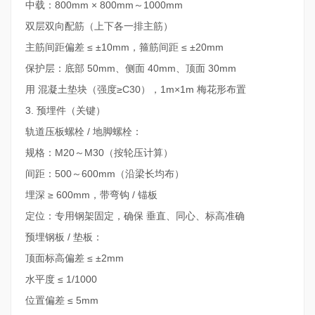
中载：800mm × 800mm～1000mm
双层双向配筋（上下各一排主筋）
主筋间距偏差 ≤ ±10mm，箍筋间距 ≤ ±20mm
保护层：底部 50mm、侧面 40mm、顶面 30mm
用 混凝土垫块（强度≥C30），1m×1m 梅花形布置
3. 预埋件（关键）
轨道压板螺栓 / 地脚螺栓：
规格：M20～M30（按轮压计算）
间距：500～600mm（沿梁长均布）
埋深 ≥ 600mm，带弯钩 / 锚板
定位：专用钢架固定，确保 垂直、同心、标高准确
预埋钢板 / 垫板：
顶面标高偏差 ≤ ±2mm
水平度 ≤ 1/1000
位置偏差 ≤ 5mm