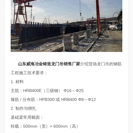
山东威海冶金铸造龙门吊销售厂家
介绍货场龙门吊的钢筋
工程施工技术要求：
1. 材料
主筋：HRB400E（三级钢） Φ16～Φ25
箍筋 / 分布筋：HPB300 或 HRB400 Φ8～Φ12
2. 制作与绑扎
基础梁常用截面：
轻载：500mm（宽）× 600mm（高）