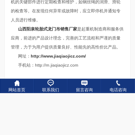
机的关键部件进行定期检查和维护，如钢丝绳的润滑、滑轮
的检查等。在发现任何异常或故障时，应立即停机并通知专
人员进行维修。
山西阳泉轮胎式龙门吊销售厂家
是起重机制造商和服务供
应商，前进的产品设计理念，完善的工艺流程和严谨的质量
管理，力于为用户提供质量良好、性能先的高性价比产品。
网址：
http://www.jiaqiaojicz.com/
手机站：http://m.jiaqiaojicz.com
网站首页
联系我们
留言咨询
电话咨询
关键词：
轮胎式龙门吊厂家,轮胎式龙门吊出租,轮胎式
龙门吊销售
上一篇：
山东临沂75吨龙门吊厂家 关于龙门吊润滑油的检查
下一篇：
山西长治轮胎式龙门吊为什么会发生腐蚀