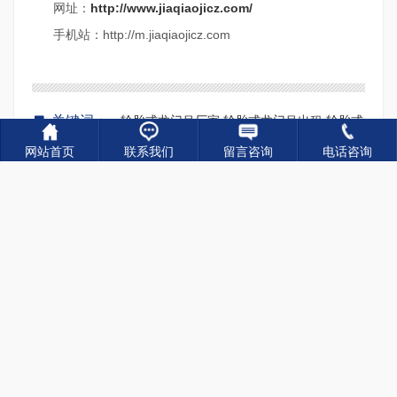
网址：
http://www.jiaqiaojicz.com/
手机站：http://m.jiaqiaojicz.com
关键词：
轮胎式龙门吊厂家,轮胎式龙门吊出租,轮胎式
龙门吊销售
网站首页
联系我们
留言咨询
电话咨询
上一篇：
关于运梁车常见突发故障的应急处理
下一篇：
桥式起重机在露天使用的防风防雨改造
相关新闻
60吨轮胎龙门吊原厂配件 更换标准
2026-07-20