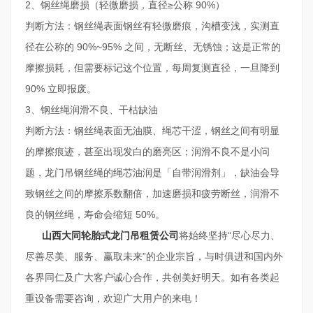
2、钢丝绳磨损（轻微磨损，直径≥公称 90%）
判断方法：钢丝绳表面钢丝有轻微磨痕，沟槽变浅，实测直
径在公称的 90%~95% 之间，无断丝、无锈蚀；这是正常的
摩擦损耗，但需要标记这个位置，每周复测直径，一旦降到
90% 立即报废。
3、钢丝绳润滑不良、干枯缺油
判断方法：钢丝绳表面无油膜、绳芯干涩，钢丝之间有明显
的摩擦痕迹，甚至出现发白的磨亮区；润滑不良不是小问
题，龙门吊钢丝绳的绳芯油润是「自带润滑剂」，缺油会导
致钢丝之间的摩擦系数翻倍，加速磨损和疲劳断丝，润滑不
良的钢丝绳，寿命会缩短 50%。
山西大同轮胎式龙门吊租赁公司
将始终坚持“尽心尽力、
尽善尽美、服务、赢取未来”的企业宗旨，与时俱进和国内外
各界同仁及广大客户诚心合作，共创美好明天。如有各类起
重设备需要咨询，欢迎广大用户的来电！