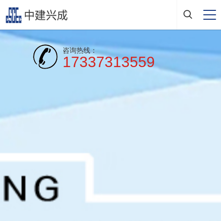
咨询热线：
17337313559