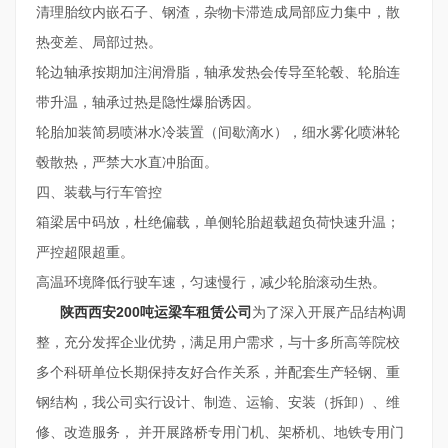
清理胎纹内嵌石子、钢渣，杂物卡滞造成局部应力集中，散
热变差、局部过热。
轮边轴承按期加注润滑脂，轴承发热会传导至轮毂、轮胎连
带升温，轴承过热是隐性爆胎诱因。
轮胎加装简易喷淋水冷装置（间歇滴水），细水雾化喷淋轮
毂散热，严禁大水直冲胎面。
四、装载与行车管控
箱梁居中码放，杜绝偏载，单侧轮胎超载超负荷快速升温；
严控超限超重。
高温环境降低行驶车速，匀速慢行，减少轮胎滚动生热。
陕西西安200吨运梁车租赁公司
为了深入开展产品结构调
整，充分发挥企业优势，满足用户需求，与十多所高等院校
多个科研单位长期保持友好合作关系，并配套生产轻钢、重
钢结构，我公司实行设计、制造、运输、安装（拆卸）、维
修、改造服务， 并开展路桥专用门机、架桥机、地铁专用门