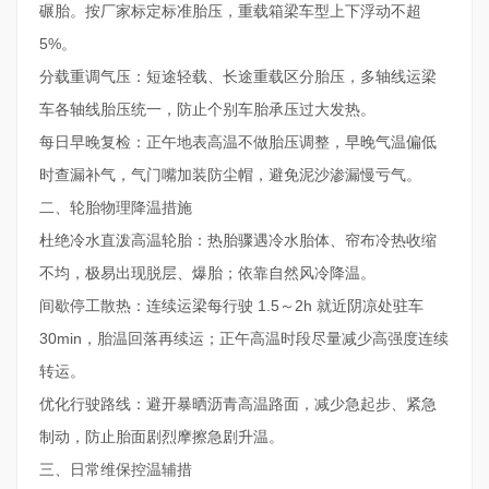
碾胎。按厂家标定标准胎压，重载箱梁车型上下浮动不超
5%。
分载重调气压：短途轻载、长途重载区分胎压，多轴线运梁
车各轴线胎压统一，防止个别车胎承压过大发热。
每日早晚复检：正午地表高温不做胎压调整，早晚气温偏低
时查漏补气，气门嘴加装防尘帽，避免泥沙渗漏慢亏气。
二、轮胎物理降温措施
杜绝冷水直泼高温轮胎：热胎骤遇冷水胎体、帘布冷热收缩
不均，极易出现脱层、爆胎；依靠自然风冷降温。
间歇停工散热：连续运梁每行驶 1.5～2h 就近阴凉处驻车
30min，胎温回落再续运；正午高温时段尽量减少高强度连续
转运。
优化行驶路线：避开暴晒沥青高温路面，减少急起步、紧急
制动，防止胎面剧烈摩擦急剧升温。
三、日常维保控温辅措