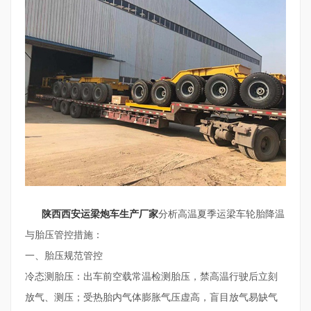
陕西西安运梁炮车生产厂家
分析高温夏季运梁车轮胎降温
与胎压管控措施：
一、胎压规范管控
冷态测胎压：出车前空载常温检测胎压，禁高温行驶后立刻
放气、测压；受热胎内气体膨胀气压虚高，盲目放气易缺气